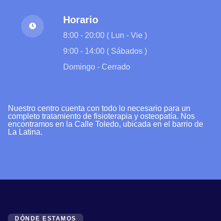
Horario
8:00 - 20:00 ( Lun - Vie )
9:00 - 14:00 ( Sábados )
Domingo - Cerrado
Nuestro centro cuenta con todo lo necesario para un
completo tratamiento de fisioterapia y osteopatía. Nos
encontramos en la Calle Toledo, ubicada en el barrio de
La Latina.
DÓNDE ESTAMOS