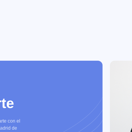
te
rte con el
Madrid de