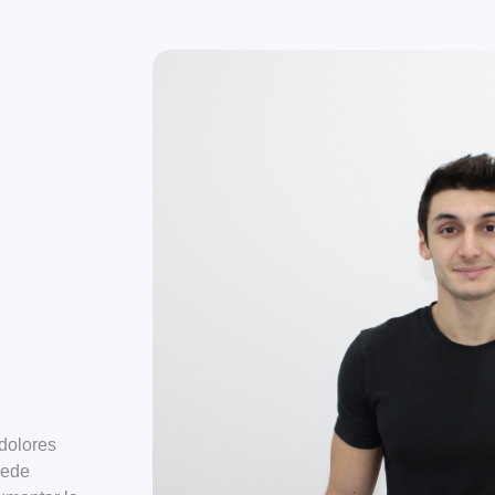
 dolores
uede